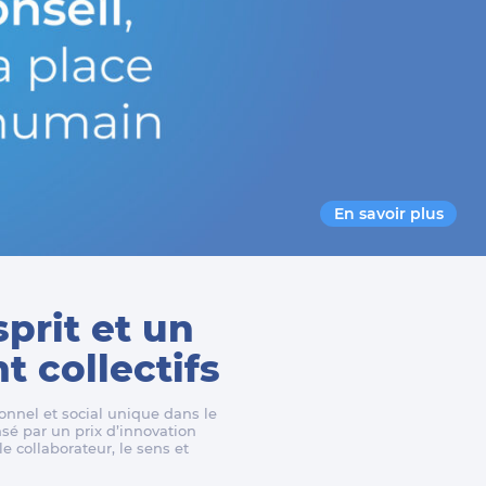
En savoir plus
sprit et un
 collectifs
nnel et social unique dans le
é par un prix d’innovation
e collaborateur, le sens et