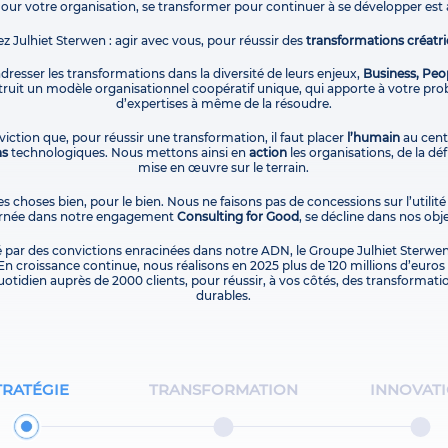
Pour votre organisation, se transformer pour continuer à se développer est 
ez Julhiet Sterwen : agir avec vous, pour réussir des
transformations créatri
 adresser les transformations dans la diversité de leurs enjeux,
Business, Peo
uit un modèle organisationnel coopératif unique, qui apporte à votre pro
d’expertises à même de la résoudre.
iction que, pour réussir une transformation, il faut placer
l’humain
au centr
ns
technologiques. Nous mettons ainsi en
action
les organisations, de la dé
mise en œuvre sur le terrain.
es choses bien, pour le bien. Nous ne faisons pas de concessions sur l’utilité
carnée dans notre engagement
Consulting for Good
, se décline dans nos obje
é par des convictions enracinées dans notre ADN, le Groupe Julhiet Sterwen
En croissance continue, nous réalisons en 2025 plus de 120 millions d’euros d
otidien auprès de 2000 clients, pour réussir, à vos côtés, des transformati
durables.
TRATÉGIE
TRANSFORMATION
INNOVAT