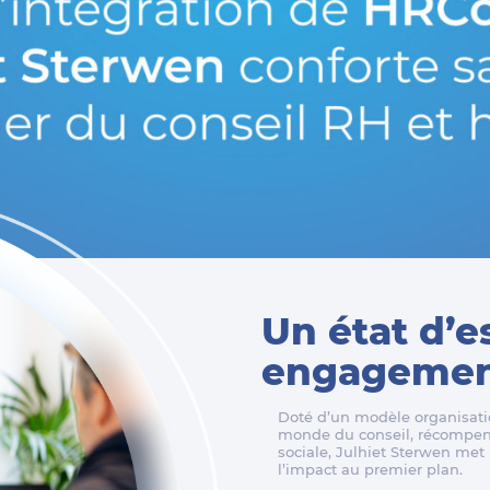
Un état d’e
engagement
Doté d’un modèle organisatio
monde du conseil, récompens
sociale, Julhiet Sterwen met l
l’impact au premier plan.