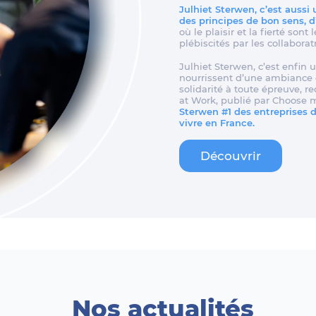
Julhiet Sterwen, c’est aussi
des principes de bon sens, 
où le plaisir et la fierté son
plébiscités par les collaborat
Julhiet Sterwen, c’est enfin u
nourrissent d’une ambiance d
solidarité à toute épreuve, 
at Work, publié par Choose 
Sterwen #1 des entreprises de
vivre en France.
Découvrir
Nos actualités